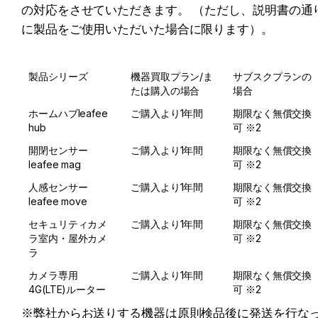
の対応をさせていただきます。 （ただし、説明書の通
に製品をご使用いただいた場合に限ります）。
製品シリーズ
機器買取プラン/ま
サブスクプランの
たは購入の場合
場合
ホームハブ
leafee 
ご購入より1年間
期限なく無償交換
hub
可 ※2
開閉センサー
ご購入より1年間
期限なく無償交換
leafee mag
可 ※2
人感センサー
ご購入より1年間
期限なく無償交換
leafee move
可 ※2
セキュリティカメ
ご購入より1年間
期限なく無償交換
ラ
室内・屋外カメ
可 ※2
ラ
カメラ専用
ご購入より1年間
期限なく無償交換
4G(LTE)ルーター
可 ※2
※弊社からお送りする機器は原則検品後に発送を行な