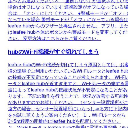
定へとお進みください 3. 「連携しない」が選択されてい
場合はオフになっています 連携設定がオフになっている
合は、「オン」にしてください。 ●警戒モードが「オフ」
なっている場合 警戒モードが「オフ」になっている場合
leafee hubからのブザーは再生されません。 アプリ、ま
はleafee hub本体のボタンから警戒モードを変更してくだ
さい。 変更方法はこちらからご覧ください。
hubのWi-Fi接続がすぐ切れてしまう
leafee hubのWi-Fi接続が切れてしまう原因としては、お
様の環境でご利用いただいているWi-Fiルータとleafee hu
の接続が不安定になっていることが考えられます。 Wi-Fi
ータとleafee hubが近すぎますと、Wi-Fiルータの発する
波によってleafee hubの接続状況が不安定になることがあ
ります。 下記の動作を行うことで、状況が改善する可能
がありますのでお試しください。 （センサー設置場所が
遠方の場合、センサー設置場所にいらっしゃる方に下記内
をお試し頂くようご案内ください） １，Wi-Fiルータから
3~5m程度の距離内にleafee hubを配置してください。
２，Wi-Fiルータ > leafee hubの順番に電源を再起動（※