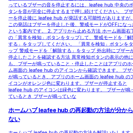
っているブザーの音を停止するには、leafee hub 中央の
タンを音が完全に停止するまで押し続けてください。 ブ
ーを停止後に leafee hub が発話する可能性がありますが
この発話はブザーを停止した後、警戒モードがOFFになっ
という案内です。 2. アプリから止める方法 ホーム画面右
の「異常を検知」ボタンをタップして、警戒モードを「解
する」をタップしてください。 「異常を検知」ボタンを
ップ 警戒モードを「解除する」をタップ 外出時にブザー
停止したことを確認する方法 異常検知ボタンの表示の他
も、ブザーが鳴っていること・停止したことはアプリのホ
ム画面の leafee hub のアイコンから確認できます。 ブザ
が鳴っているとき、アプリのホーム画面の leafee hub の
イコンがオレンジ色に変わります。ブザーが停止すると
leafee hub のアイコンは緑色に変わります。 ブザーが鳴
ているとき ブザーが鳴っていな
ホームハブ leafee hub の再起動の方法が分から
ない
ホームハブ leafee hub の再起動の方法を解説いたします