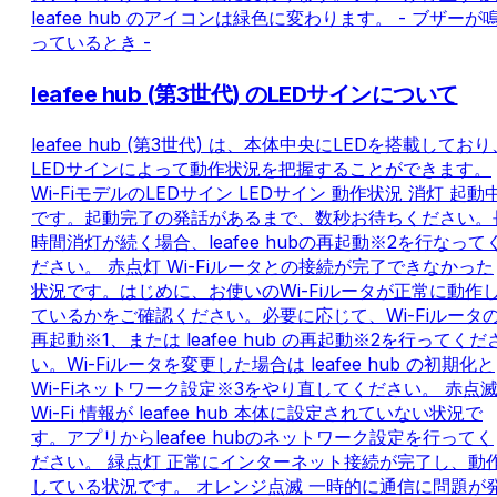
leafee hub のアイコンは緑色に変わります。 - ブザーが
っているとき -
leafee hub (第3世代) のLEDサインについて
leafee hub (第3世代) は、本体中央にLEDを搭載しており
LEDサインによって動作状況を把握することができます。
Wi-FiモデルのLEDサイン LEDサイン 動作状況 消灯 起動
です。起動完了の発話があるまで、数秒お待ちください。
時間消灯が続く場合、leafee hubの再起動※2を行なって
ださい。 赤点灯 Wi-Fiルータとの接続が完了できなかった
状況です。はじめに、お使いのWi-Fiルータが正常に動作
ているかをご確認ください。必要に応じて、Wi-Fiルータ
再起動※1、または leafee hub の再起動※2を行ってくだ
い。Wi-Fiルータを変更した場合は leafee hub の初期化と
Wi-Fiネットワーク設定※3をやり直してください。 赤点
Wi-Fi 情報が leafee hub 本体に設定されていない状況で
す。アプリからleafee hubのネットワーク設定を行ってく
ださい。 緑点灯 正常にインターネット接続が完了し、動
している状況です。 オレンジ点滅 一時的に通信に問題が