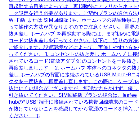
再起動する目的によっては、再起動後にアプリからネット
ーク設定を行う必要があります。ご契約プランの通信方法
Wi-Fi版 または SIM回線版 )や、ホームハブの製品種類に
って操作の方法が異なりますのでご注意ください。 電源
抜き差し ホームハブ を再起動する際には、まず初めに電
コードの抜き差しを行ってください。以下に二通りの方法
ご紹介します。設置環境などによって、実施しやすい方を
ってください。 1. コンセントの抜き差し ホームハブ に接
されているコード(電源アダプタ)のコンセントを一度抜き
再度差し直します。 2. ホームハブ 本体へのコネクタの抜
差し ホームハブの背面に接続されているUSB Micro-Bコ
クタを一度抜き、再度差し直します。この際に、ケーブル
抜けにくい場合がございますが、無理な力をかけず、優し
引き抜いてください。SIM回線版プランの場合は、leafee
hubの"USB"端子に接続されている携帯回線端末のコード
が抜けていないことを確認してから電源のコードを挿入し
ください。 ホ