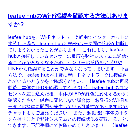
leafee hubのWi-Fi接続を確認する方法はあり
すか？
leafee hubを、Wi-Fiネットワーク経由でインターネット
接続した場合、leafee hubとWi-Fiルータ間の接続が切断
てしまうといったことがあります。 これにより、leafee
hubと接続しているセンサーの反応を弊社システムに送信
ることができなくなるため、センサーの反応をアプリや
LINEから確認することができなくなってしまいます。 下
方法で、leafee hubが正常にWi－Fiネットワークに接続さ
れているかどうかをご確認ください。 【leafee hubの再
動後、本体のLEDを確認してください】 leafee hubのコ
セントを差し込んだ後、本体のLEDが緑色に変化するかを
確認ください。緑色に変化しない場合は、お客様のWi-Fi
ータとの接続に問題が発生している可能性がありますので
チャットよりご連絡ください。 また、起動後は本体のボ
ンを押すことで弊社システムとの接続状況を確認すること
できます。下記手順にてお確かめくださいませ。 【leafee