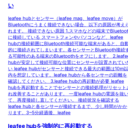
い
leafee hubとセンサー（leafee mag、leafee move）が
Bluetoothにうまく接続できない場合、以下の原因が考え
れます。 接続できない原因 1.スマホなどの端末でBluetoot
に接続している スマートフォンやパソコンなど、leafee
hubの接続範囲にBluetooth接続可能な端末があると、自
的に接続されてしまいます。各センサーとBluetooth接続
る可能性のある端末のBluetoothをオフにします。 2.leafe
hubが安定して接続可能な位置にセンサーが設置されてい
い leafee hubがセンサーと接続できる最大の範囲は10m
内を想定しています。leafee hubから各センサーの距離を
確認してください。 3.leafee hubの再起動が必要 leafee
hubを再起動することでセンサーとの接続処理がリセット
れ改善することがあります。 一度leafee hubの電源を抜
て、再度接続し直してください。 接続状況を確認する
leafee hubと各センサーが接続するまで、少し時間がかか
ります。3~5分経過後、leafee
leafee hubを強制的に再起動する