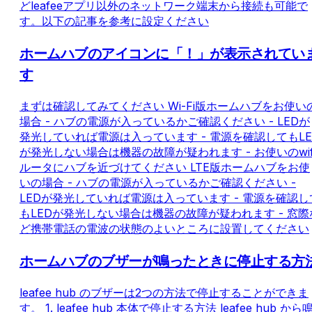
どleafeeアプリ以外のネットワーク端末から接続も可能で
す。以下の記事を参考に設定ください
ホームハブのアイコンに「！」が表示されてい
す
まずは確認してみてください Wi-Fi版ホームハブをお使い
場合 - ハブの電源が入っているかご確認ください - LEDが
発光していれば電源は入っています - 電源を確認してもLE
が発光しない場合は機器の故障が疑われます - お使いのwif
ルータにハブを近づけてください LTE版ホームハブをお使
いの場合 - ハブの電源が入っているかご確認ください -
LEDが発光していれば電源は入っています - 電源を確認し
もLEDが発光しない場合は機器の故障が疑われます - 窓際
ど携帯電話の電波の状態のよいところに設置してください
ホームハブのブザーが鳴ったときに停止する方
leafee hub のブザーは2つの方法で停止することができま
す。 1. leafee hub 本体で停止する方法 leafee hub から