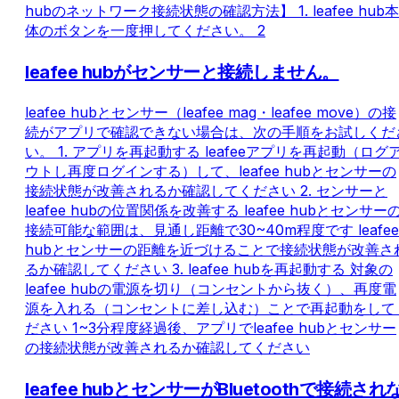
hubのネットワーク接続状態の確認方法】 1. leafee hub本
体のボタンを一度押してください。 2
leafee hubがセンサーと接続しません。
leafee hubとセンサー（leafee mag・leafee move）の接
続がアプリで確認できない場合は、次の手順をお試しくだ
い。 1. アプリを再起動する leafeeアプリを再起動（ログ
ウトし再度ログインする）して、leafee hubとセンサーの
接続状態が改善されるか確認してください 2. センサーと
leafee hubの位置関係を改善する leafee hubとセンサー
接続可能な範囲は、見通し距離で30~40m程度です leafee
hubとセンサーの距離を近づけることで接続状態が改善さ
るか確認してください 3. leafee hubを再起動する 対象の
leafee hubの電源を切り（コンセントから抜く）、再度電
源を入れる（コンセントに差し込む）ことで再起動をして
ださい 1~3分程度経過後、アプリでleafee hubとセンサー
の接続状態が改善されるか確認してください
leafee hubとセンサーがBluetoothで接続され