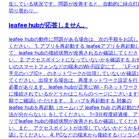
生している状況です。問題が改善すると、自動的に緑点灯
切り替わり、
leafee hubが応答しません。
leafee hubの動作に問題がある場合は、次の手順をお試し
ください。 1. アプリを再起動する leafeeアプリを再起動
て、leafee hubの接続状態が改善されるか確認してくださ
い。 2. アクセスポイントになっていないかを確認する お
いのスマートフォンなどの端末のWi-Fi設定にて、「LF-<
手元のハブID>」のネットワークが出現していないか確認
てください。出現する場合は、再度ネットワーク設定を行
必要があります。leafee hubが正常にWi－Fiネットワーク
に接続されているかどうかはこちらのページにございます
順でご確認いただけます。 3. ハブを再起動する 対象の
leafee hubを再起動（ホームハブ leafee hub の再起動の
法が分からない）をしてください。 1~3分程度経過後、ア
リでleafee hubの接続状態が改善されるか確認してくださ
い。また、アクセスポイントが出現していないかどうかを
認してください。 4. PCなどの端末から接続するパソコン