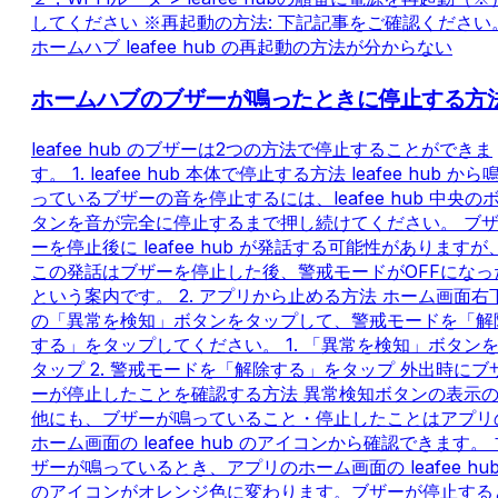
してください ※再起動の方法: 下記記事をご確認ください
ホームハブ leafee hub の再起動の方法が分からない
ホームハブのブザーが鳴ったときに停止する方
leafee hub のブザーは2つの方法で停止することができま
す。 1. leafee hub 本体で停止する方法 leafee hub から
っているブザーの音を停止するには、leafee hub 中央の
タンを音が完全に停止するまで押し続けてください。 ブ
ーを停止後に leafee hub が発話する可能性がありますが
この発話はブザーを停止した後、警戒モードがOFFになっ
という案内です。 2. アプリから止める方法 ホーム画面右
の「異常を検知」ボタンをタップして、警戒モードを「解
する」をタップしてください。 1. 「異常を検知」ボタン
タップ 2. 警戒モードを「解除する」をタップ 外出時にブ
ーが停止したことを確認する方法 異常検知ボタンの表示
他にも、ブザーが鳴っていること・停止したことはアプリ
ホーム画面の leafee hub のアイコンから確認できます。 
ザーが鳴っているとき、アプリのホーム画面の leafee hu
のアイコンがオレンジ色に変わります。ブザーが停止する