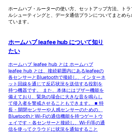
ホームハブ・ルーターの使い方、セットアップ方法、トラ
ルシューティングと、データ通信プランについてまとめら
ています。
ホームハブ leafee hub について知り
たい
ホームハブ leafee hub とは ホームハブ
leafee hub とは、接続範囲内にあるleafeeの
各センサーとBluetoothで接続し、インターネ
ット回線を通じて反応状況を送信する役割を
持つ機器です。 また、本体にはブザー機能を
備えており、緊急の場合に大きな音を鳴らし
て侵入者を警戒させることもできます。 ■ 特
長 - 開閉センサーや人感センサーのための、
BluetoothとWi-Fiの通信機能を持つゲートウ
ェイです - 各センサーと接続し、Wi-Fi等の通
信を使ってクラウドに状況を通知すること