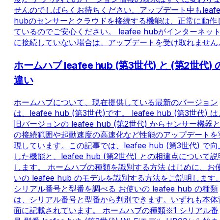
せんのでしばらくお待ちください。アップデート中もleafe
hubのセンサーとクラウドを接続する機能は、正常に動作
ているのでご安心ください。 leafee hubがインターネッ
に接続していない場合は、アップデートを受け取れません
ホームハブ leafee hub (第3世代) と (第2世代) 
違い
ホームハブについて、現在提供している最新のバージョン
は、leafee hub (第3世代)です。 leafee hub (第3世代) 
旧バージョンの leafee hub (第2世代) からセンサー機器
の接続範囲や起動速度の高速化など性能のアップデートを
現しています。この記事では、leafee hub (第3世代) で向
した機能と、leafee hub (第2世代) との相違点について説
します。 ホームハブの種類を識別する方法 はじめに、お
いの leafee hub のモデルを識別する方法をご説明します
シリアル番号と型番を調べる お使いの leafee hub の種類
は、シリアル番号と型番から判別できます。いずれも本体
面に記載されています。 ホームハブの種類※1 シリアル番