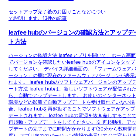
セットアップ完了後のお困りごとなどについ
て説明します。
13件の記事
leafee hubのバージョンの確認方法とアップデ
ト方法
バージョンの確認方法 leafeeアプリを開いて、ホーム画面
でバージョンを確認したいleafee hubのアイコンをタップ
してください。 デバイス詳細画面の、「ファームウェア
ージョン」の欄に現在のファームウェアバージョンが表示
れます。 leafee hubのソフトウェアバージョンのアップ
ート方法 leafee hubは、新しいソフトウェアが配信され
ら、自動でアップデートします。 お使いのインターネッ
環境などの影響で自動アップデートを受け取れていない場
合、leafee hubを再起動することでソフトウェアがアップ
デートされます。 leafee hubの電源を抜き差しすること
再起動・アップデートをしてください。※ 再起動後、ア
プデートの完了までに時間がかかります(30分から数時間
度)。アプリ内でのバージョン情報の表示はすぐに変わり