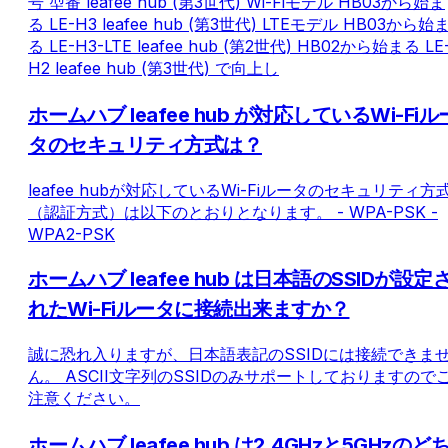
号 型番 leafee hub (第3世代) Wi-Fiモデル HB03から始ま
る LE-H3 leafee hub (第3世代) LTEモデル HB03から始
る LE-H3-LTE leafee hub (第2世代) HB02から始まる LE
H2 leafee hub (第3世代) で向上し
ホームハブ leafee hub が対応しているWi-Fiル
タのセキュリティ方式は？
leafee hubが対応しているWi-Fiルータのセキュリティ方
（認証方式）は以下のとおりとなります。 - WPA-PSK -
WPA2-PSK
ホームハブ leafee hub は日本語のSSIDが設定
れたWi-Fiルータに接続出来ますか？
誠に恐れ入りますが、日本語表記のSSIDには接続できま
ん。 ASCII文字列のSSIDのみサポートしておりますので
注意ください。
ホームハブ leafee hub は2.4GHzと5GHzのど