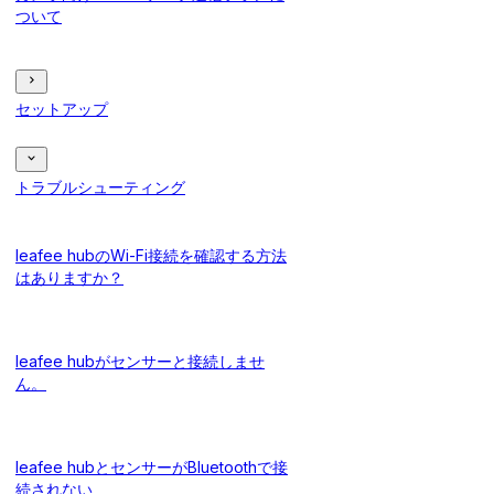
ついて
セットアップ
トラブルシューティング
leafee hubのWi-Fi接続を確認する方法
はありますか？
leafee hubがセンサーと接続しませ
ん。
leafee hubとセンサーがBluetoothで接
続されない