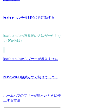
leafee hubを強制的に再起動する
leafee hubの再起動の方法が分からな
い (Wi-Fi版)
leafee hubからブザーが鳴りません
hubのWi-Fi接続がすぐ切れてしまう
ホームハブのブザーが鳴ったときに停
止する方法